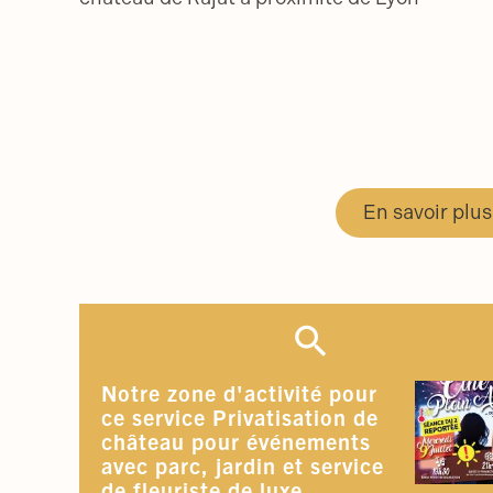
En savoir plus
Notre zone d'activité pour
ce service Privatisation de
château pour événements
avec parc, jardin et service
de fleuriste de luxe