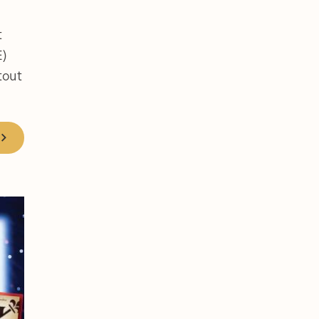
t
E)
tout