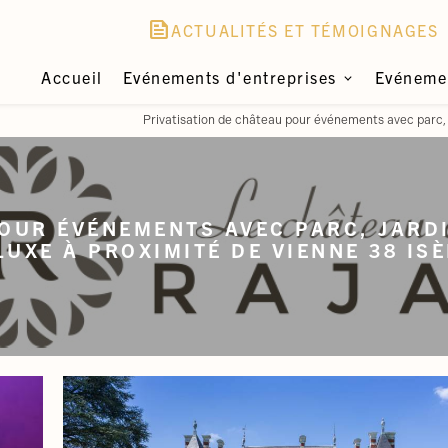
news
ACTUALITÉS ET TÉMOIGNAGES
Accueil
Evénements d'entreprises
Evénemen
Privatisation de château pour événements avec parc, ja
POUR ÉVÉNEMENTS AVEC PARC, JARD
LUXE À PROXIMITÉ DE VIENNE 38 IS