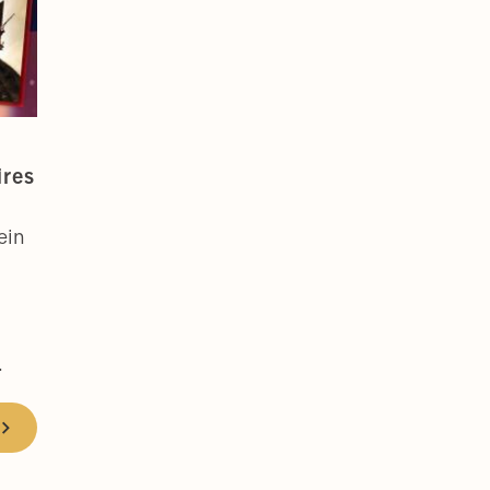
ires
ein
à
.