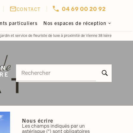
mail_outline
04 69 00 20 92
CONTACT
ts particuliers
Nos espaces de réception
rdin et service de fleuriste de luxe à proximité de Vienne 38 Isère
IN
Rechercher
ÈRE
Nous écrire
Les champs indiqués par un
astérisque (*) sont obligatoires