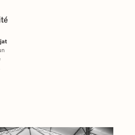
ité
jat
un
e
.