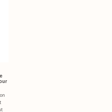
à
me
our
ion
t
st