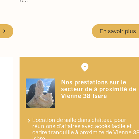
En savoir plus
Nos prestations sur le
secteur de à proximité de
Vienne 38 Isère
Location de salle dans château pour
réunions d'affaires avec accès facile et
cadre tranquille à proximité de Vienne 3
Isère